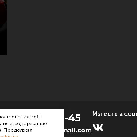
Мы есть в соц
7 (964) 141-41-45
пользования веб-
 файлы, содержащие
ef.catering2021@gmail.com
а. Продолжая
работку
.