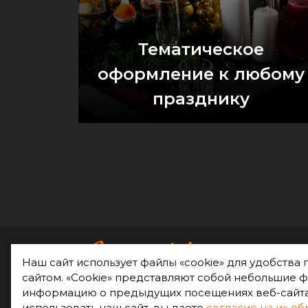
Тематическое
оформление к любому
празднику
Оставить заявку
+
Наш сайт использует файлы «cookie» для удобства 
сайтом. «Cookie» представляют собой небольшие
ch
информацию о предыдущих посещениях веб-сайт
Праздник Ваш — заботы наши!
использовать наш сайт, вы даете
согласие на их об