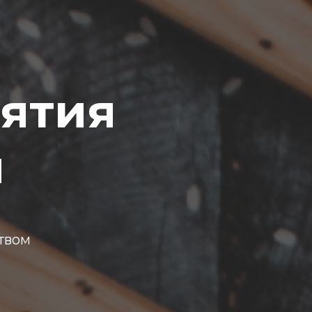
ятия
ч
твом